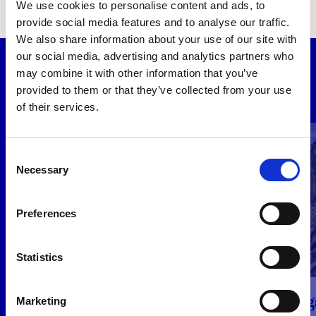
We use cookies to personalise content and ads, to
Montserrat Salazar
Landschef The Hunger Project
provide social media features and to analyse our traffic.
Gambo
Mexico
We also share information about your use of our site with
our social media, advertising and analytics partners who
may combine it with other information that you’ve
provided to them or that they’ve collected from your use
Röster från folkrörelsen.
of their services.
Consent
Necessary
Selection
Preferences
Statistics
Ug
Marketing
Zambia.