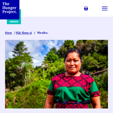
Min kundvagn
Växl
Hem
/
Här finns vi
/
Mexiko.