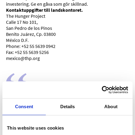
investering.
Ge en gåva som gör skillnad.
Kontaktuppgifter till landskontoret.
The Hunger Project
Calle 17 No 101,
San Pedro de los Pinos
Benito Juárez, Cp. 03800
México D.F.
Phone: +52 55 5639 0942
Fax: +52 55 5639 5256
mexico@thp.org
"Tillgång till teknik skapar nya möjligheter och
stärker mänskliga rättigheter. Det förbättrar hälsa
Consent
Details
About
och utbildning för flickor, ungdomar och kvinnor,
och gör deras visioner till en del av en uppkopplad
This website uses cookies
värld."