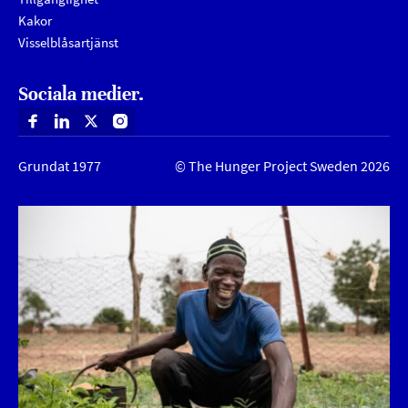
Kakor
Visselblåsartjänst
Sociala medier.
Facebook
Linkedin
X
Instagram
Grundat 1977
© The Hunger Project Sweden 2026