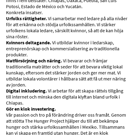
finns i fem delstater: Chiapas, Oaxaca, Puebla, San Luis
Potosí, Estado de México och Yucatán.
Konkreta insatser.
Urfolks rättigheter.
Vi samarbetar med ledare på alla nivåer
för att erkänna och stödja urfolkssamhällen. Vi stärker
urfolkens lokala ledare, särskilt kvinnor, så att de kan höja
sina röster.
Kvinnors deltagande.
Vi utbildar kvinnor i ledarskap,
entreprenörskap och kommersialisering av traditionella
produkter.
Matförsörjning och näring.
Vi bevarar och främjar
traditionella maträtter och seder för att bevara viktig lokal
kunskap, eftersom det stärker jorden och ger mer mat. Vi
utbildar lokala volontärer i hållbara sätt att få ut mer näring
av jorden.
Digital inkludering.
Vi arbetar för att skapa rättvis tillgång
till internet och minska den digitala klyftan bland urfolk i
Chiapas.
Gör en klok investering.
Vår passion och tro på förändring driver oss framåt. Genom
att stötta The Hunger Project hjälper du till att bekämpa
hunger och stärka urfolkssamhällen i Mexiko. Tillsammans
kan vi skapa en framtid utan hunger.
Det är en klok