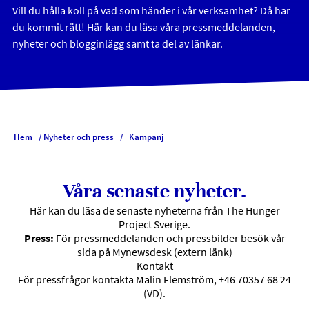
Vill du hålla koll på vad som händer i vår verksamhet? Då har
du kommit rätt! Här kan du läsa våra pressmeddelanden,
nyheter och blogginlägg samt ta del av länkar.
Hem
/
Nyheter och press
/
Kampanj
Våra senaste nyheter.
Här kan du läsa de senaste nyheterna från The Hunger
Project Sverige.
Press:
För pressmeddelanden och pressbilder besök
vår
sida på Mynewsdesk
(extern länk)
Kontakt
För pressfrågor kontakta Malin Flemström, +46 70357 68 24
(VD).