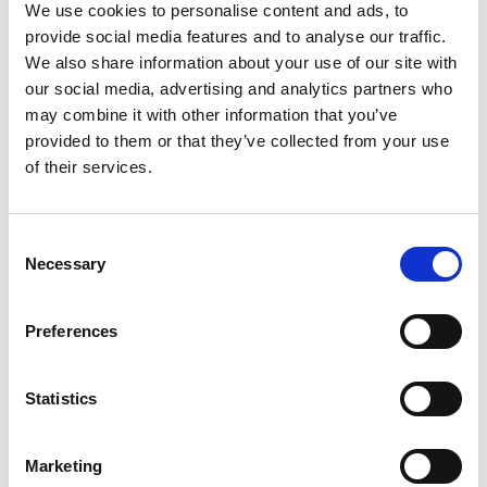
We use cookies to personalise content and ads, to
provide social media features and to analyse our traffic.
We also share information about your use of our site with
our social media, advertising and analytics partners who
may combine it with other information that you’ve
provided to them or that they’ve collected from your use
of their services.
Consent
Necessary
Selection
Preferences
Aktuellt
2024-11-11
Statistics
Vi presenterar Årets Julvärld – vår julkula
för en värld utan hunger.
Marketing
The Hunger Project Sverige lanserar för fjärde året sin