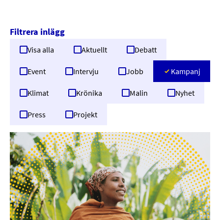
Filtrera inlägg
Visa alla
Aktuellt
Debatt
Event
Intervju
Jobb
Kampanj
Klimat
Krönika
Malin
Nyhet
Press
Projekt