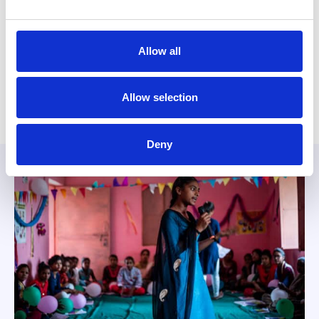
julkampanj Årets Julvärld – en värld utan hunger. I år kan
du…
Allow all
Allow selection
Deny