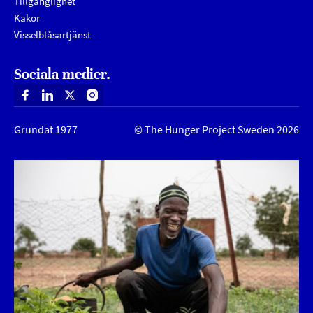
Tillgänglighet
Kakor
Visselblåsartjänst
Sociala medier.
Facebook
Linkedin
X
Instagram
Grundat 1977
© The Hunger Project Sweden 2026