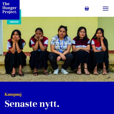
Min kundvagn
Växl
Kampanj
Senaste nytt.