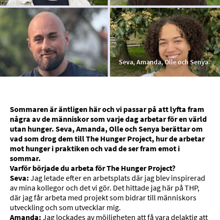
Seva, Amanda, Olle och Senya.
Sommaren är äntligen här och vi passar på att lyfta fram
några av de människor som varje dag arbetar för en värld
utan hunger. Seva, Amanda, Olle och Senya berättar om
vad som drog dem till The Hunger Project, hur de arbetar
mot hunger i praktiken och vad de ser fram emot i
sommar.
Varför började du arbeta för The Hunger Project?
Seva:
Jag letade efter en arbetsplats där jag blev inspirerad
av mina kollegor och det vi gör. Det hittade jag här på THP,
där jag får arbeta med projekt som bidrar till människors
utveckling och som utvecklar mig.
Amanda:
Jag lockades av möjligheten att få vara delaktig att