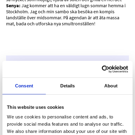
Senya:
Jag kommer att ha en väldigt lugn sommar hemma i
Stockholm. Jag och min sambo ska besöka en kompis
landställe över midsommar. På agendan är att äta massa
mat, bada och utforska nya smultronställen!
Vill du bidra till att fler människor
får verktygen de behöver för att ta
Consent
Details
About
sig ur hunger? Ge en gåva idag och
bidra till att arbetet kan fortsätta.
This website uses cookies
Ge en gåva
We use cookies to personalise content and ads, to
provide social media features and to analyse our traffic.
We also share information about your use of our site with