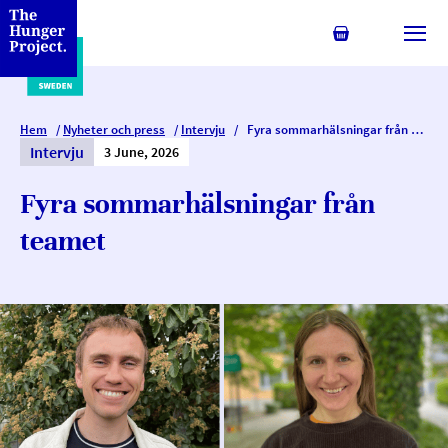
Min kundvagn
Växl
Hem
/
Nyheter och press
/
Intervju
/
Fyra sommarhälsningar från teamet
Intervju
3 June, 2026
Fyra sommarhälsningar från
teamet