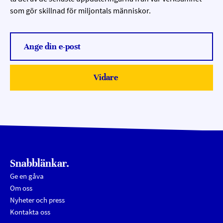
som gör skillnad för miljontals människor.
Ange din e-post
Vidare
Submit
Snabblänkar.
Ge en gåva
Om oss
Nyheter och press
Kontakta oss