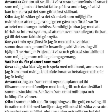
Amanda:
Genom att se till att våra resurser används så smart
som möjligt och att beslut fattas på bra underlag, så att vi
kan fokusera på det som gör störst skillnad.
Olle:
Jag försöker göra det så enkelt som möjligt för
människor att engagera sig, ge en gåva och förstå varför
arbetet mot hunger behövs. Samtidigt jobbar jag med att
förbättra interna system, så att mer av mina kollegors tid kan
gå till det som faktiskt gör nytta.
Senya:
I min nya tjänst är jag är med och utvecklar,
samordnar och genomför insamlingsaktiviteter. Jag vill
hjälpa The Hunger Project att växa och göra så stor skillnad
som möjligt genom mitt eget engagemang.
Vad har du för planer i sommar?
Seva:
Jag ska åka iväg och spela med mitt band, annars ser
jag fram emot många bad både innan arbetsdagen och när
jag är ledig!
Amanda:
Jag ser fram emot mycket oplanerad tid
tillsammans med familjen med bad, grill- och danskvällar i
sommarstockholm. Ser även fram emot möhippa och
bröllop för vänner.
Olle:
I sommar blir det förhoppningsvis lite golf, en sväng till
Kroatien och tid med familjen. Jag vill också försöka vara ute
så mycket som möjligt, njuta av solen och grilla en hel del.