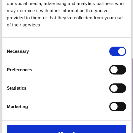
our social media, advertising and analytics partners who
may combine it with other information that you’ve
Dela inlägg
provided to them or that they’ve collected from your use
of their services.
Dela den här artikeln på Facebook
Dela den här artikeln på X
Dela den här artikeln på Lin
Consent
Relaterade inlägg
Necessary
Selection
Preferences
Statistics
Marketing