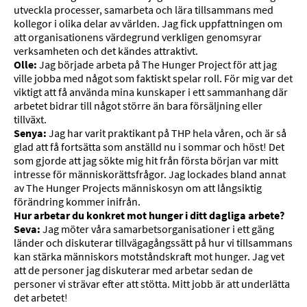
utveckla processer, samarbeta och lära tillsammans med
kollegor i olika delar av världen. Jag fick uppfattningen om
att organisationens värdegrund verkligen genomsyrar
verksamheten och det kändes attraktivt.
Olle:
Jag började arbeta på The Hunger Project för att jag
ville jobba med något som faktiskt spelar roll. För mig var det
viktigt att få använda mina kunskaper i ett sammanhang där
arbetet bidrar till något större än bara försäljning eller
tillväxt.
Senya:
Jag har varit praktikant på THP hela våren, och är så
glad att få fortsätta som anställd nu i sommar och höst! Det
som gjorde att jag sökte mig hit från första början var mitt
intresse för människorättsfrågor. Jag lockades bland annat
av The Hunger Projects människosyn om att långsiktig
förändring kommer inifrån.
Hur arbetar du konkret mot hunger i ditt dagliga arbete?
Seva:
Jag möter våra samarbetsorganisationer i ett gäng
länder och diskuterar tillvägagångssätt på hur vi tillsammans
kan stärka människors motståndskraft mot hunger. Jag vet
att de personer jag diskuterar med arbetar sedan de
personer vi strävar efter att stötta. Mitt jobb är att underlätta
det arbetet!