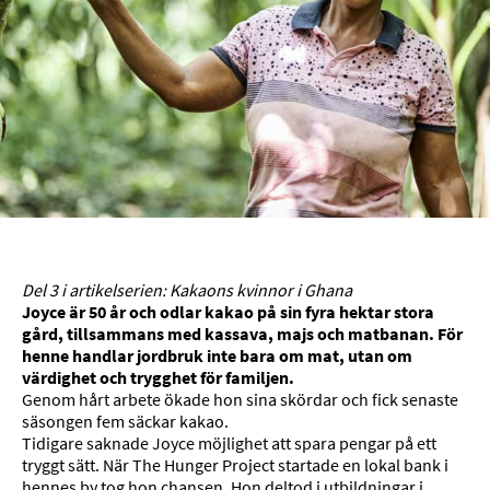
Del 3 i artikelserien: Kakaons kvinnor i Ghana
Joyce är 50 år och odlar kakao på sin fyra hektar stora
gård, tillsammans med kassava, majs och matbanan. För
henne handlar jordbruk inte bara om mat, utan om
värdighet och trygghet för familjen.
Genom hårt arbete ökade hon sina skördar och fick senaste
säsongen fem säckar kakao.
Tidigare saknade Joyce möjlighet att spara pengar på ett
tryggt sätt. När The Hunger Project startade en lokal bank i
hennes by tog hon chansen. Hon deltod i utbildningar i