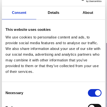
Dela inlägg
Consent
Details
About
Dela den här artikeln på Facebook
Dela den här artikeln på X
Dela den här artikeln på Lin
This website uses cookies
Relaterade inlägg
We use cookies to personalise content and ads, to
provide social media features and to analyse our traffic.
We also share information about your use of our site with
our social media, advertising and analytics partners who
may combine it with other information that you’ve
provided to them or that they’ve collected from your use
of their services.
Consent
Necessary
Selection