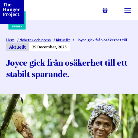
Min kundvagn
Växl
Hem
/
Nyheter och press
/
Aktuellt
/
Joyce gick från osäkerhet till ett stabilt sparande.
Aktuellt
29 December, 2025
Joyce gick från osäkerhet till ett
stabilt sparande.