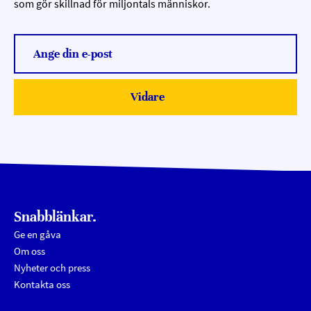
som gör skillnad för miljontals människor.
Ange din e-post
Vidare
Submit
Snabblänkar.
Ge en gåva
Om oss
Nyheter och press
Kontakta oss