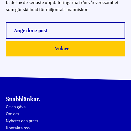
ta del av de senaste uppdateringarna från vår verksamhet
som gör skillnad för miljontals människor.
Ange din e-post
Vidare
Submit
Snabblänkar.
Ge en gåva
Om oss
Nyheter och press
Kontakta oss