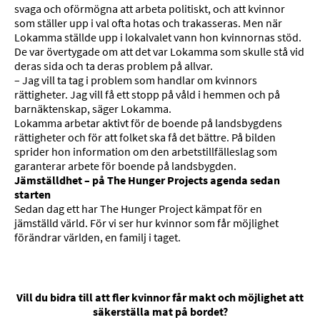
svaga och oförmögna att arbeta politiskt, och att kvinnor
som ställer upp i val ofta hotas och trakasseras. Men när
Lokamma ställde upp i lokalvalet vann hon kvinnornas stöd.
De var övertygade om att det var Lokamma som skulle stå vid
deras sida och ta deras problem på allvar.
– Jag vill ta tag i problem som handlar om kvinnors
rättigheter. Jag vill få ett stopp på våld i hemmen och på
barnäktenskap, säger Lokamma.
Lokamma arbetar aktivt för de boende på landsbygdens
rättigheter och för att folket ska få det bättre. På bilden
sprider hon information om den arbetstillfälleslag som
garanterar arbete för boende på landsbygden.
Jämställdhet – på The Hunger Projects agenda sedan
starten
Sedan dag ett har The Hunger Project kämpat för en
jämställd värld. För vi ser hur kvinnor som får möjlighet
förändrar världen, en familj i taget.
Vill du bidra till att fler kvinnor får makt och möjlighet att
säkerställa mat på bordet?