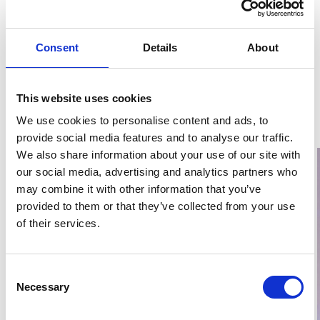
Dela inlägg
Consent
Details
About
Dela den här artikeln på Facebook
Dela den här artikeln på X
Dela den här artikeln på Lin
This website uses cookies
We use cookies to personalise content and ads, to
Relaterade inlägg
provide social media features and to analyse our traffic.
We also share information about your use of our site with
our social media, advertising and analytics partners who
may combine it with other information that you’ve
provided to them or that they’ve collected from your use
of their services.
Consent
Necessary
Selection