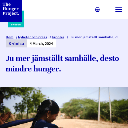
Min kundvagn
Växl
Hem
/
Nyheter och press
/
Krönika
/
Ju mer jämställt samhälle, desto mindre hunger.
Krönika
4 March, 2024
Ju mer jämställt samhälle, desto
mindre hunger.