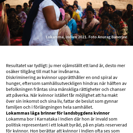
Lokamma, Indien 2021. Foto Anurag Banerjee
Resultatet var tydligt: ju mer ojämställt ett land är, desto mer
osäker tillgång till mat har invånarna.
Diskriminering av kvinnor upprätthåller en ond spiral av
hunger, eftersom samhällsutveckligen hindras när hälften av
befolkningen fråntas sina mänskliga rättigheter och chanser
att påverka. När kvinnor istället får möjlighet att ha makt
över sin inkomst och sina liv, fattar de beslut som gynnar
familjen och i förlängningen hela samhället.
Lokammas låga brinner för landsbygdens kvinnor
Lokamma bor i Karnataka i Indien där hon är invald som
politisk representant i ett lokalt byråd, på en plats reserverad
för kvinnor. Hon berättar att kvinnor i Indien ofta ses som