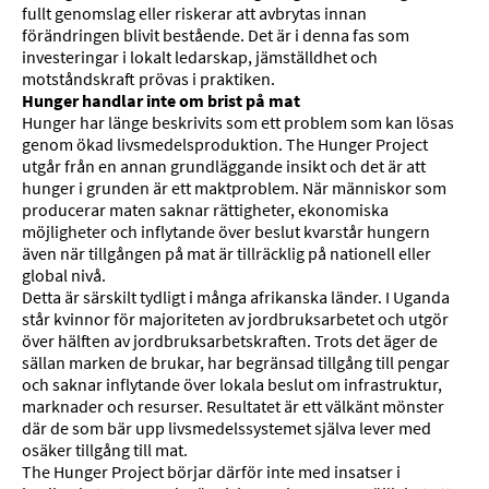
fullt genomslag eller riskerar att avbrytas innan
förändringen blivit bestående. Det är i denna fas som
investeringar i lokalt ledarskap, jämställdhet och
motståndskraft prövas i praktiken.
Hunger handlar inte om brist på mat
Hunger har länge beskrivits som ett problem som kan lösas
genom ökad livsmedelsproduktion. The Hunger Project
utgår från en annan grundläggande insikt och det är att
hunger i grunden är ett maktproblem. När människor som
producerar maten saknar rättigheter, ekonomiska
möjligheter och inflytande över beslut kvarstår hungern
även när tillgången på mat är tillräcklig på nationell eller
global nivå.
Detta är särskilt tydligt i många afrikanska länder. I Uganda
står kvinnor för majoriteten av jordbruksarbetet och utgör
över hälften av jordbruksarbetskraften. Trots det äger de
sällan marken de brukar, har begränsad tillgång till pengar
och saknar inflytande över lokala beslut om infrastruktur,
marknader och resurser. Resultatet är ett välkänt mönster
där de som bär upp livsmedelssystemet själva lever med
osäker tillgång till mat.
The Hunger Project börjar därför inte med insatser i