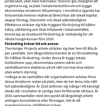
jordbruket, utan med människor. Kvinnor ges möjlighet att
organisera sig, ta plats i lokala beslutsforum och bygga
ekonomiska strukturer tillsammans. I nordöstra Uganda har
tiotusentals kvinnor etablerat lånecirklar där lokalt kapital
skapar företag, inkomster och ökad självständighet.
Effekterna sträcker sig från tryggare försörjning till bättre
hälsa, utbildning och ökat inflytande i lokalsamhället.
Denna typ av strukturell förändring är nödvändig för att
vända hungerkurvan före 2030.
Förändring kräver tid och ansvar
The Hunger Projects arbete sträcker sig över fem till åtta år
per samhälle. Den långa tidshorisonten är en förutsättning
för hållbar förändring. Under dessa år byggs lokala
institutioner upp, ekonomiska system stärks och
samhällsservice etableras på ett sätt som kan leva vidare
utan extern styrning.
I många av de samhällen där organisationen arbetar finns
dessa strukturer redan på plats, men de har ännu inte nått
full självständighet. År 2026 befinner sig många i ett känsligt
skede där resultaten är synliga men fortfarande sårbara. År
2026 sammanfaller med den punkt då långsiktigt arbete
antingen konsolideras eller försvagas. Det är då
investeringarnas uthållighet prövas.