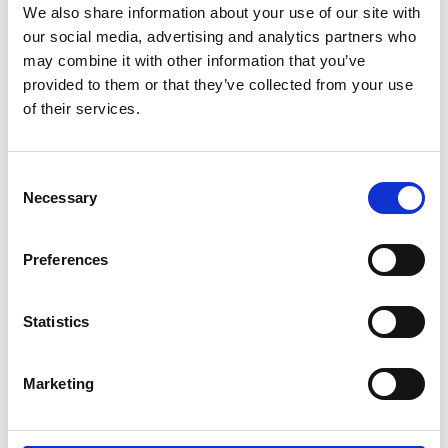
yttersta testet – och beviset på att förändringen håller.
We also share information about your use of our site with
Hunger är inte ofrånkomligt. Det är ett resultat av
our social media, advertising and analytics partners who
maktstrukturer och politiska val. När kvinnor får verkligt
may combine it with other information that you’ve
inflytande och samhällen ges möjlighet att forma sin egen
provided to them or that they’ve collected from your use
framtid, då kan hungern brytas. Inte genom välgörenhet,
utan genom strategiska investeringar i människors egen
of their services.
kraft.
Consent
Necessary
Selection
Preferences
Vill du bidra till att fler människor
Statistics
får verktygen de behöver för att ta
sig ur hunger? Ge en gåva idag och
Marketing
bidra till att arbetet kan fortsätta.
Ge en gåva