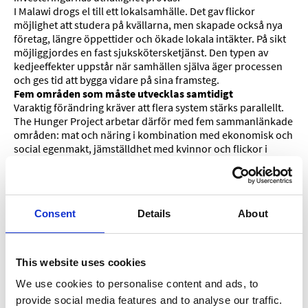
I Malawi drogs el till ett lokalsamhälle. Det gav flickor
möjlighet att studera på kvällarna, men skapade också nya
företag, längre öppettider och ökade lokala intäkter. På sikt
möjliggjordes en fast sjukskötersketjänst. Den typen av
kedjeeffekter uppstår när samhällen själva äger processen
och ges tid att bygga vidare på sina framsteg.
Fem områden som måste utvecklas samtidigt
Varaktig förändring kräver att flera system stärks parallellt.
The Hunger Project arbetar därför med fem sammanlänkade
områden: mat och näring i kombination med ekonomisk och
social egenmakt, jämställdhet med kvinnor och flickor i
centrum, klimatanpassning i samhällen som drabbas
hårdast av klimatförändringarnas effekter, fred och
konfliktförebyggande där hunger och instabilitet annars
förstärker varandra, samt teknologi och framtidskompetens
Consent
Details
About
som möjliggör deltagande i en föränderlig ekonomi.
När dessa områden utvecklas tillsammans skapas den helhet
som krävs för långsiktig förändring.
Det verkliga testet
This website uses cookies
I samhällen där The Hunger Project avslutat sitt arbete
We use cookies to personalise content and ads, to
fortsätter människor att organisera sig, utveckla sina
institutioner och driva sin egen utveckling vidare. Det är det
provide social media features and to analyse our traffic.