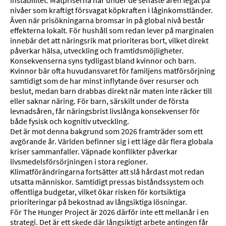
instabilitet. Matpriserna har under de senaste åren legat på
nivåer som kraftigt försvagat köpkraften i låginkomstländer.
Även när prisökningarna bromsar in på global nivå består
effekterna lokalt. För hushåll som redan lever på marginalen
innebär det att näringsrik mat prioriteras bort, vilket direkt
påverkar hälsa, utveckling och framtidsmöjligheter.
Konsekvenserna syns tydligast bland kvinnor och barn.
Kvinnor bär ofta huvudansvaret för familjens matförsörjning
samtidigt som de har minst inflytande över resurser och
beslut, medan barn drabbas direkt när maten inte räcker till
eller saknar näring. För barn, särskilt under de första
levnadsåren, får näringsbrist livslånga konsekvenser för
både fysisk och kognitiv utveckling.
Det är mot denna bakgrund som 2026 framträder som ett
avgörande år. Världen befinner sig i ett läge där flera globala
kriser sammanfaller. Väpnade konflikter påverkar
livsmedelsförsörjningen i stora regioner.
Klimatförändringarna fortsätter att slå hårdast mot redan
utsatta människor. Samtidigt pressas biståndssystem och
offentliga budgetar, vilket ökar risken för kortsiktiga
prioriteringar på bekostnad av långsiktiga lösningar.
För The Hunger Project är 2026 därför inte ett mellanår i en
strategi. Det är ett skede där långsiktigt arbete antingen får