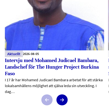
Aktuellt
2026-08-05
Intervju med Mohamed Judicael Bambara,
Landschef för The Hunger Project Burkina
Faso
I 17 år har Mohamed Judicael Bambara arbetat för att stärka
lokalsamhällens möjlighet att själva leda sin utveckling. I
dag…
Previous
Next