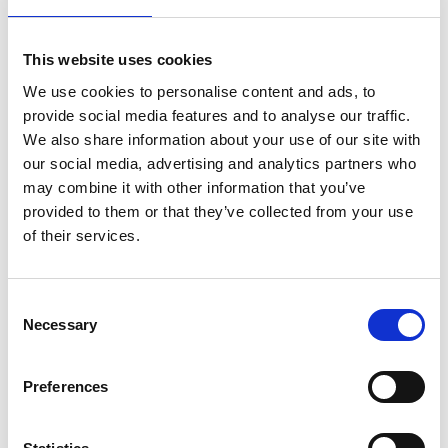
This website uses cookies
We use cookies to personalise content and ads, to
Vill du bidra till att fler människor
provide social media features and to analyse our traffic.
får verktygen de behöver för att ta
We also share information about your use of our site with
sig ur hunger? Ge en gåva idag och
our social media, advertising and analytics partners who
may combine it with other information that you’ve
bidra till att arbetet kan fortsätta.
provided to them or that they’ve collected from your use
Ge en gåva
of their services.
Consent
Necessary
Selection
Dela inlägg
Preferences
Dela den här artikeln på Facebook
Dela den här artikeln på X
Dela den här artikeln på Lin