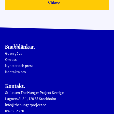
Vidare
Submit
Snabblänkar.
Ge en gåva
Om oss
Nyheter och press
Kontakta oss
Kontakt.
Stiftelsen The Hunger Project Sverige
Lugnets Allé 1, 120 65 Stockholm
info@thehungerproject.se
08-735 23 30