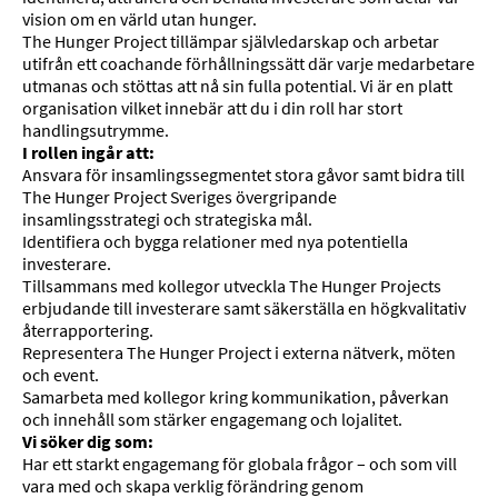
vision om en värld utan hunger.
The Hunger Project tillämpar självledarskap och arbetar
utifrån ett coachande förhållningssätt där varje medarbetare
utmanas och stöttas att nå sin fulla potential. Vi är en platt
organisation vilket innebär att du i din roll har stort
handlingsutrymme.
I rollen ingår att:
Ansvara för insamlingssegmentet stora gåvor samt bidra till
The Hunger Project Sveriges övergripande
insamlingsstrategi och strategiska mål.
Identifiera och bygga relationer med nya potentiella
investerare.
Tillsammans med kollegor
utveckla The Hunger Projects
erbjudande till investerare
samt säkerställa en högkvalitativ
återrapportering.
Representera The Hunger Project i externa nätverk, möten
och event.
Samarbeta med kollegor kring kommunikation, påverkan
och innehåll som stärker engagemang och lojalitet.
Vi söker dig som:
Har ett starkt engagemang för globala frågor – och som vill
vara med och skapa verklig förändring genom