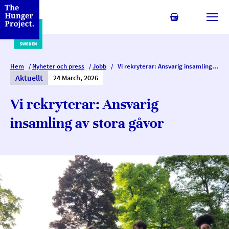
Min kundvagn
Växl
Hem
/
Nyheter och press
/
Jobb
/
Vi rekryterar: Ansvarig insamling av stora gåvor
Aktuellt
24 March, 2026
Vi rekryterar: Ansvarig
insamling av stora gåvor