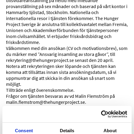
tillsvidareanställning på heltid med
inledande
provanställning på sex månader och baserad på vårt kontor i
Hammarby Sjöstad, Stockholm. Nationella och
internationella resor i tjänsten förekommer. The Hunger
Project Sverige är anslutna till kollektivavtalet mellan Fremia,
Unionen och Akademikerförbunden för tjänstepersoner
inom civilsamhället. Vi erbjuder friskvårdsbidrag och
friskvårdstimme.
Välkommen med din ansökan (CV och motivationsbrev), som
du märker med ”Ansvarig insamling av stora gåvor”, till
rekrytering@thehungerproject.se
senast den 20 april.
Notera att rekryteringen sker löpande och tjänsten kan
komma att tillsättas innan sista ansökningsdatum
, så vi
uppmuntrar dig att skicka in din ansökan så snart som
möjligt.
Tillträde enligt överenskommelse.
Frågor om tjänsten besvaras av vd Malin Flemström på
malin.flemstrom@thehungerproject.se
.
Denna rekrytering gör vi med interna resurser och önskar
därför inte att bli kontaktade av rekryteringsfirmor, tack.
Consent
Details
About