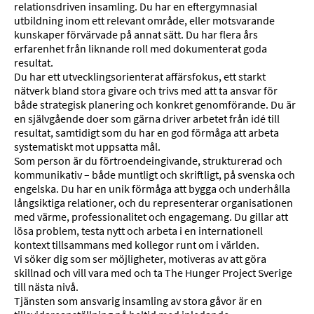
relationsdriven insamling. Du har en eftergymnasial
utbildning inom ett relevant område, eller motsvarande
kunskaper förvärvade på annat sätt. Du har flera års
erfarenhet från liknande roll med dokumenterat goda
resultat.
Du har ett utvecklingsorienterat affärsfokus, ett starkt
nätverk bland stora givare och trivs med att ta ansvar för
både strategisk planering och konkret genomförande. Du är
en självgående doer som gärna driver arbetet från idé till
resultat, samtidigt som du har en god förmåga att arbeta
systematiskt mot uppsatta mål.
Som person är du förtroendeingivande, strukturerad och
kommunikativ – både muntligt och skriftligt, på svenska och
engelska. Du har en unik förmåga att bygga och underhålla
långsiktiga relationer, och du representerar organisationen
med värme, professionalitet och engagemang. Du gillar att
lösa problem, testa nytt och arbeta i en internationell
kontext tillsammans med kollegor runt om i världen.
Vi söker dig som ser möjligheter, motiveras av att göra
skillnad och vill vara med och ta The Hunger
Project Sverige
till nästa nivå.
Tjänsten som
ansvarig insamling av stora gåvor
är en