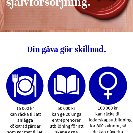
självförsörjning.
Din gåva gör skillnad.
100 000 kr
15 000 kr
50 000 kr
kan räcka till
kan räcka till att
kan ge 20 unga
ledarskapsutbildning
anlägga
entreprenörer
för 800 kvinnor, så
köksträdgårdar
utbildning för att
de kan påverka
som ger mat till 40
skapa egna