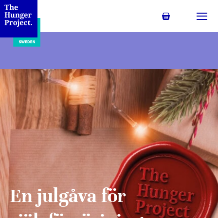
Min kundvagn
Växl
En julgåva för