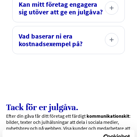
jämställt.
länder i Afrika, Latinamerika och södra Asien av
Kan mitt företag engagera
✓ 77 % att de känner sig mer delaktiga i sitt
vårt arbete.
sig utöver att ge en julgåva?
lokalsamhälle.
Vi erbjuder en rad möjligheter för företag att
Läs mer om effekterna av vårt arbete i vår senaste
engagera sig i vårt arbete. Är ni intresserade av ett
Vad baserar ni era
effektrapport
partnerskap med oss får ni gärna kontakta
kostnadsexempel på?
malin.flemstrom
@thehungerproject.se
Våra kostnadsexempel är baserade på kostnader
från vår verksamhet på plats.
Tack för er julgåva.
Efter din gåva får ditt företag ett färdigt
kommunikationskit
:
bilder, texter och julhälsningar att dela i sociala medier,
nyhetsbrev och på webben. Visa kunder och medarbetare att
ni gör skillnad!