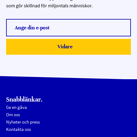
som gör skillnad för miljontals människor.
Ange din e-post
Vidare
Submit
Snabblänkar.
Ge en gåva
Om oss
Nyheter och press
Kontakta oss