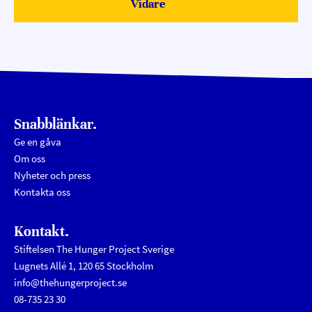
Vidare
Submit
Snabblänkar.
Ge en gåva
Om oss
Nyheter och press
Kontakta oss
Kontakt.
Stiftelsen The Hunger Project Sverige
Lugnets Allé 1, 120 65 Stockholm
info@thehungerproject.se
08-735 23 30