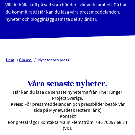
Vill du hålla koll på vad som händer i vår verksamhet? Då har
du kommit rätt! Här kan du läsa våra pressmeddelanden,
nyheter och blogginlägg samt ta del av länkar.
Hem
/
Om oss
/
Nyheter och press
Våra senaste nyheter.
Här kan du läsa de senaste nyheterna från The Hunger
Project Sverige.
Press:
För pressmeddelanden och pressbilder besök
vår
sida på Mynewsdesk
(extern länk)
Kontakt
För pressfrågor kontakta Malin Flemström, +46 70357 68 24
(VD).