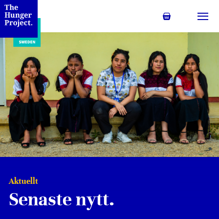
Min kundvagn
Växl
Aktuellt
Senaste nytt.