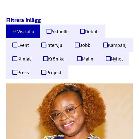
Filtrera inlägg
Visa alla
Aktuellt
Debatt
Event
Intervju
Jobb
Kampanj
Klimat
Krönika
Malin
Nyhet
Press
Projekt